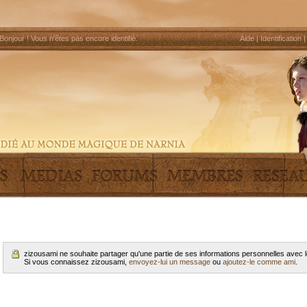
Bonjour !
Vous n'êtes pas encore identifié
.
Aide
|
Identification
zizousami ne souhaite partager qu'une partie de ses informations personnelles avec
Si vous connaissez zizousami,
envoyez-lui un message
ou
ajoutez-le comme ami
.