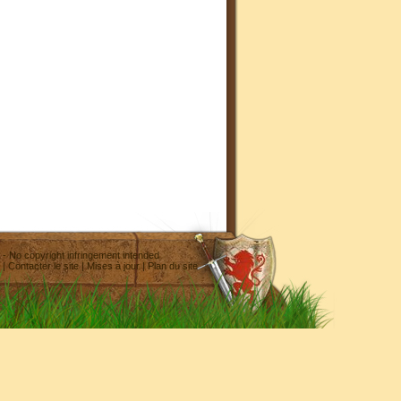
- No copyright infringement intended
|
Contacter le site
|
Mises à jour
|
Plan du site