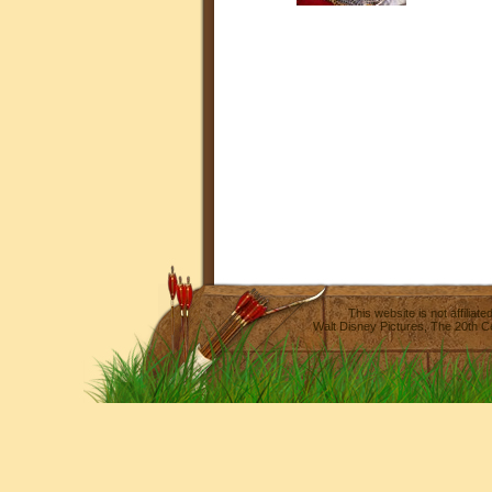
This website is not affilia
Walt Disney Pictures
,
The 20th C