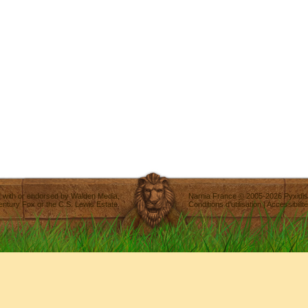
ted with or endorsed by
Walden Media
,
Narnia France
©
2005-2026
Pyxidis
entury Fox
or the C.S. Lewis Estate.
Conditions d'utilisation
|
Accessibilité