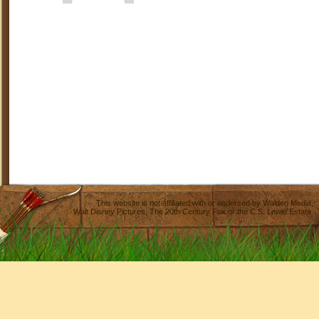
This website is not affiliated with or endorsed by
Walden Media
,
Walt Disney Pictures
,
The 20th Century Fox
or the C.S. Lewis Estate.