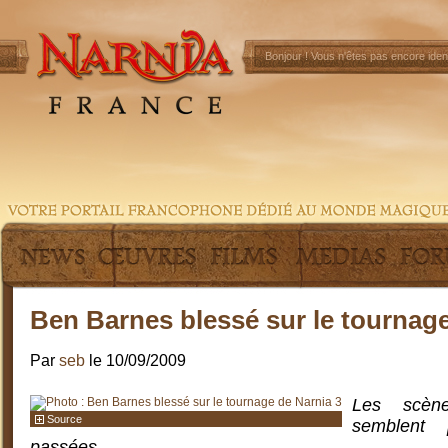
Bonjour !
Vous n'êtes pas encore ident
Ben Barnes blessé sur le tournage
Par
seb
le 10/09/2009
Les scèn
Source
semblent 
passées...