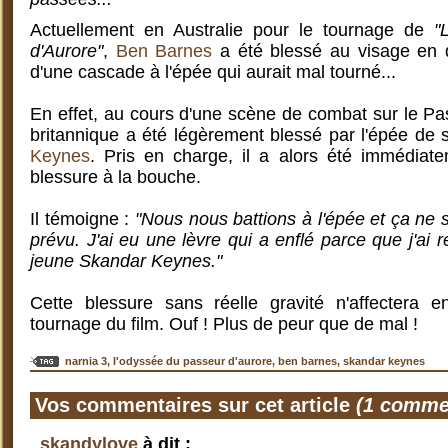
Actuellement en Australie pour le tournage de
"
d'Aurore"
,
Ben Barnes
a été blessé au visage en 
d'une cascade à l'épée qui aurait mal tourné...
En effet, au cours d'une scène de combat sur le Pas
britannique a été légèrement blessé par l'épée d
Keynes
. Pris en charge, il a alors été immédiat
blessure à la bouche.
Il témoigne :
"Nous nous battions à l'épée et ça ne
prévu. J'ai eu une lèvre qui a enflé parce que j'ai
jeune Skandar Keynes."
Cette blessure sans réelle gravité n'affectera e
tournage du film. Ouf ! Plus de peur que de mal !
narnia 3
,
l'odyssée du passeur d'aurore
,
ben barnes
,
skandar keynes
Vos commentaires sur cet article
(1 comme
skandylove
à dit :