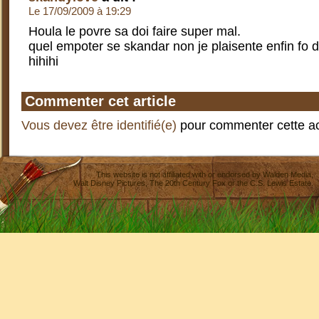
Le 17/09/2009 à 19:29
Houla le povre sa doi faire super mal.
quel empoter se skandar non je plaisente enfin fo di
hihihi
Commenter cet article
Vous devez être identifié(e)
pour commenter cette act
This website is not affiliated with or endorsed by
Walden Media
,
Walt Disney Pictures
,
The 20th Century Fox
or the C.S. Lewis Estate.