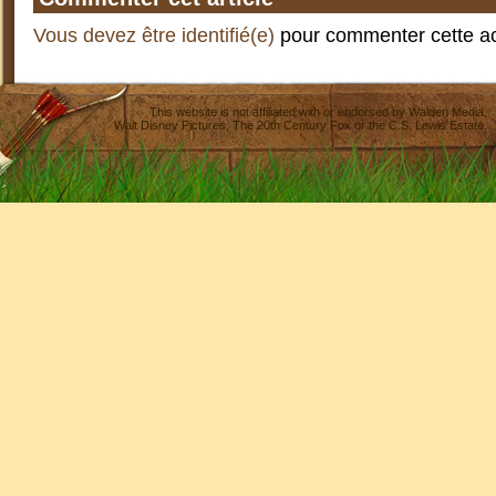
Vous devez être identifié(e)
pour commenter cette act
This website is not affiliated with or endorsed by
Walden Media
,
Walt Disney Pictures
,
The 20th Century Fox
or the C.S. Lewis Estate.