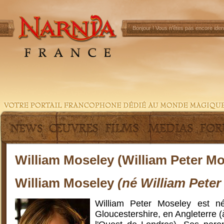
Bonjour !
Vous n'êtes pas encore ident
William Moseley (William Peter Mo
William Moseley
(né William Peter
William Peter Moseley est n
Gloucestershire, en Angleterre 