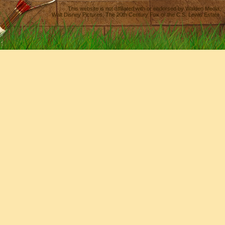
This website is not affiliated with or endorsed by
Walden Media
,
Walt Disney Pictures
,
The 20th Century Fox
or the C.S. Lewis Estate.