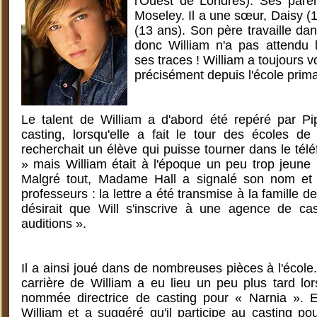
l'Ouest de Londres). Ses paren
Moseley. Il a une sœur, Daisy (1
(13 ans). Son père travaille d
donc William n'a pas attendu 
ses traces ! William a toujours vo
précisément depuis l'école prima
Le talent de William a d'abord été repéré par Pip
casting, lorsqu'elle a fait le tour des écoles de 
recherchait un élève qui puisse tourner dans le télé
» mais William était à l'époque un peu trop jeune 
Malgré tout, Madame Hall a signalé son nom et é
professeurs : la lettre a été transmise à la famille d
désirait que Will s'inscrive à une agence de ca
auditions ».
Il a ainsi joué dans de nombreuses pièces à l'école.
carrière de William a eu lieu un peu plus tard lo
nommée directrice de casting pour « Narnia ». E
William et a suggéré qu'il participe au casting po