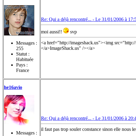
Re: Qui a déjà rencontré... -
Le 31/01/2006 à 17:
moi aussi!!
svp
<a href="http://imageshack.us"><img src="http:
Messages :
</a>ImageShack.us" /></a>
255
Statut :
Habituée
Pays :
France
he16avio
Re: Qui a déjà rencontré... -
Le 31/01/2006 à 20:
il faut pas trop souler constance sinon elle nous l
Messages :