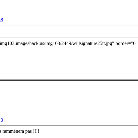
58
//img103.imageshack.us/img103/2449/willsignature25tt.jpg" border="
43
es ramménera pas !!!!