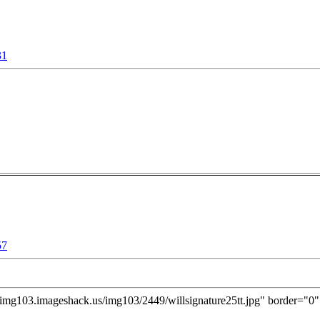
31
57
//img103.imageshack.us/img103/2449/willsignature25tt.jpg" border="