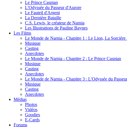
Le Prince Caspian
L'Odyssée du Passeur d'Aurore
Le Fauteil d'Argent
La Dernière Bataille
C.S. Lewis, le créateur de Narnia
Les Illustrations de Pauline Baynes
Les Films
Le Monde de Narnia - Chapitre 1 : Le Lion, La Sorcièr
Musique
Casting
Anecdotes
Le Monde de Narnia - Chapitre 2 : Le Prince Caspian
Musique
Casting
Anecdotes
Le Monde de Narnia - Chapitre 3 : L'Odyssée du Passeu
Musique
Casting
Anecdotes
Médias
Photos
Vidéos
Goodies
E-Cards
Forums