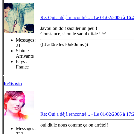
Re: Qui a déjà rencontré... -
Le 01/02/2006 à 16:
Javou on doit saouler un peu !
Constance, si on te saoul dit-le ! ^^
Messages :
(( J'ad0re les l0uk0ums ))
21
Statut :
Arrivante
Pays :
France
he16avio
Re: Qui a déjà rencontré... -
Le 01/02/2006 à 17:
oui dit le nous comme ça on arréte!!
Messages :
223