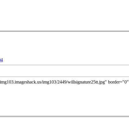
04
//img103.imageshack.us/img103/2449/willsignature25tt.jpg" border="