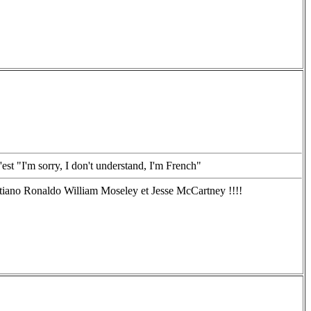
c'est "I'm sorry, I don't understand, I'm French"
iano Ronaldo William Moseley et Jesse McCartney !!!!