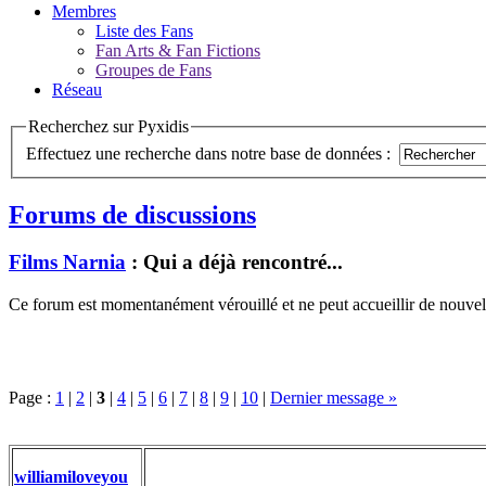
Membres
Liste des Fans
Fan Arts & Fan Fictions
Groupes de Fans
Réseau
Recherchez sur Pyxidis
Effectuez une recherche dans notre base de données :
Forums de discussions
Films Narnia
: Qui a déjà rencontré...
Ce forum est momentanément vérouillé et ne peut accueillir de nouvell
Page :
1
|
2
|
3
|
4
|
5
|
6
|
7
|
8
|
9
|
10
|
Dernier message »
williamiloveyou