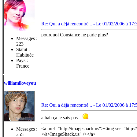
Re: Qui a déjà rencontré... -
Le 01/02/2006 à 17:
pourquoi Constance ne parle plus?
Messages :
223
Statut :
Habituée
Pays :
France
williamiloveyou
Re: Qui a déjà rencontré... -
Le 01/02/2006 à 17:
a bah ça je sais pas...
<a href="http://imageshack.us"><img src="http:
Messages :
</a>ImageShack.us" /></a>
255