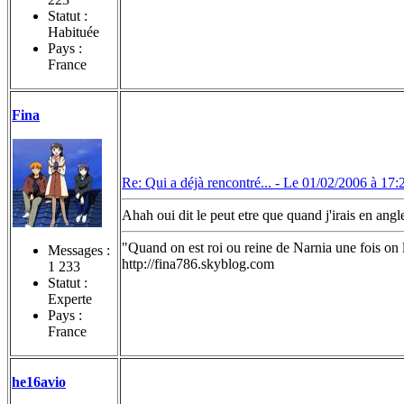
Statut :
Habituée
Pays :
France
Fina
Re: Qui a déjà rencontré... -
Le 01/02/2006 à 17:
Ahah oui dit le peut etre que quand j'irais en angle
"Quand on est roi ou reine de Narnia une fois 
Messages :
http://fina786.skyblog.com
1 233
Statut :
Experte
Pays :
France
he16avio