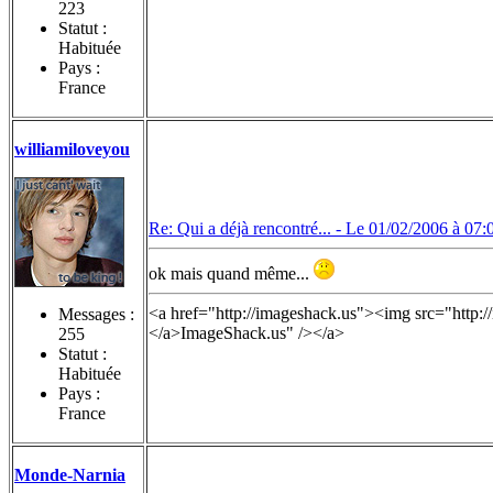
223
Statut :
Habituée
Pays :
France
williamiloveyou
Re: Qui a déjà rencontré... -
Le 01/02/2006 à 07:
ok mais quand même...
<a href="http://imageshack.us"><img src="http:
Messages :
</a>ImageShack.us" /></a>
255
Statut :
Habituée
Pays :
France
Monde-Narnia