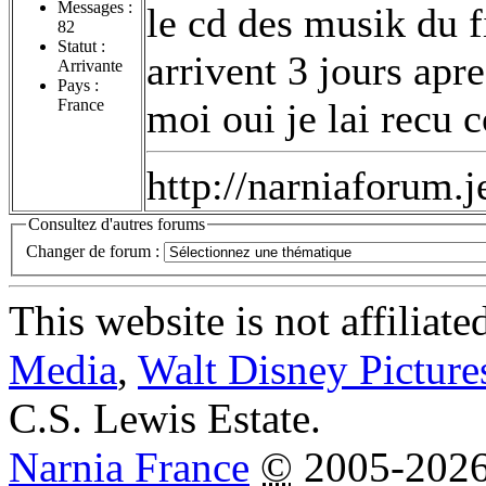
Messages :
le cd des musik du fi
82
Statut :
arrivent 3 jours ap
Arrivante
Pays :
France
moi oui je lai recu
http://narniaforum.
Consultez d'autres forums
Changer de forum :
This website is not affiliat
Media
,
Walt Disney Picture
C.S. Lewis Estate.
Narnia France
©
2005-202