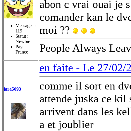
abon c vrai ouai je 
comander kan le dvd 
Messages :
moi ??
119
Statut :
Newbie
People Always Leave
Pays :
France
en faite -
Le 27/02/
comme il sort en dvd
lara5093
attende juska ce kil
arrivent dans les kel
a et joublier