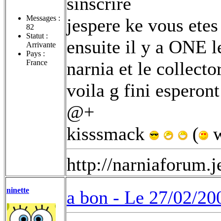
sinscrire
Messages :
jespere ke vous etes
82
Statut :
ensuite il y a ONE l
Arrivante
Pays :
France
narnia et le collecto
voila g fini esperon
@+
kisssmack
(
w
http://narniaforum.
ninette
a bon -
Le 27/02/20