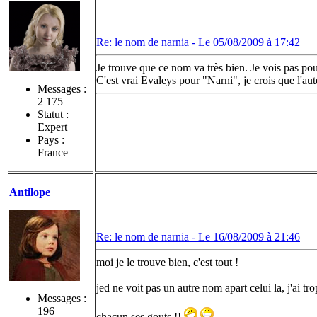
Re: le nom de narnia -
Le 05/08/2009 à 17:42
Je trouve que ce nom va très bien. Je vois pas po
C'est vrai Evaleys pour "Narni", je crois que l'aute
Messages :
2 175
Statut :
Expert
Pays :
France
Antilope
Re: le nom de narnia -
Le 16/08/2009 à 21:46
moi je le trouve bien, c'est tout !
jed ne voit pas un autre nom apart celui la, j'ai tr
Messages :
196
chacun ses gouts !!