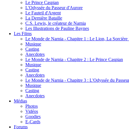
Le Prince Caspian
L'Odyssée du Passeur d'Aurore
Le Fauteil d'Argent
La Dernière Bataille
C.S. Lewis, le créateur de Narnia
Les Illustrations de Pauline Baynes
Les Films
Le Monde de Narnia - Chapitre 1 : Le Lion, La Sorcièr
Musique
Casting
Anecdotes
Le Monde de Narnia - Chapitre 2 : Le Prince Caspian
Musique
Casting
Anecdotes
Le Monde de Narnia - Chapitre 3 : L'Odyssée du Passeu
Musique
Casting
Anecdotes
Médias
Photos
Vidéos
Goodies
E-Cards
Forums