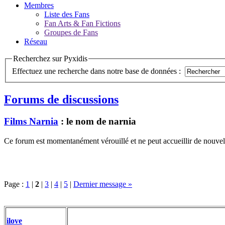
Membres
Liste des Fans
Fan Arts & Fan Fictions
Groupes de Fans
Réseau
Recherchez sur Pyxidis
Effectuez une recherche dans notre base de données :
Forums de discussions
Films Narnia
: le nom de narnia
Ce forum est momentanément vérouillé et ne peut accueillir de nouvell
Page :
1
|
2
|
3
|
4
|
5
|
Dernier message »
ilove