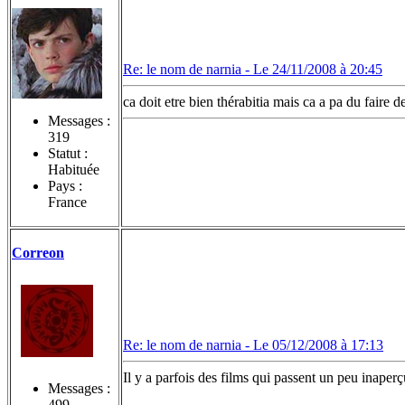
Re: le nom de narnia -
Le 24/11/2008 à 20:45
ca doit etre bien thérabitia mais ca a pa du faire d
Messages :
319
Statut :
Habituée
Pays :
France
Correon
Re: le nom de narnia -
Le 05/12/2008 à 17:13
Il y a parfois des films qui passent un peu inaper
Messages :
499