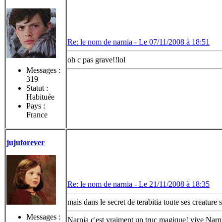
Re: le nom de narnia -
Le 07/11/2008 à 18:51
oh c pas grave!!lol
Messages :
319
Statut :
Habituée
Pays :
France
jujuforever
Re: le nom de narnia -
Le 21/11/2008 à 18:35
mais dans le secret de terabitia toute ses creature
Messages :
Narnia c'est vraiment un truc magique! vive Narni