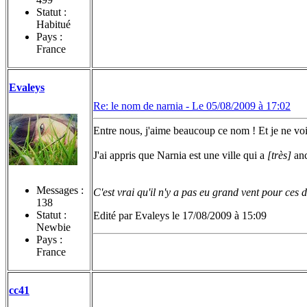
Statut :
Habitué
Pays :
France
Evaleys
Re: le nom de narnia -
Le 05/08/2009 à 17:02
Entre nous, j'aime beaucoup ce nom ! Et je ne vo
J'ai appris que Narnia est une ville qui a
[très]
anc
Messages :
C'est vrai qu'il n'y a pas eu grand vent pour ces d
138
Statut :
Edité par Evaleys le 17/08/2009 à 15:09
Newbie
Pays :
France
cc41