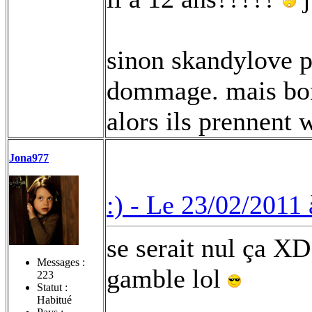
sinon skandylove po
dommage. mais bon 
alors ils prennent
Jona977
:) -
Le 23/02/2011 
se serait nul ça X
Messages :
gamble lol
223
Statut :
Habitué