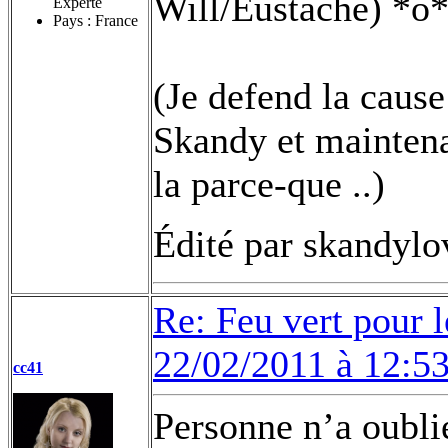
Will/Eustache) *o*
Experte
Pays : France
(Je defend la cause
Skandy et maintenan
la parce-que ..)
Édité par skandylo
Re: Feu vert pour 
22/02/2011 à 12:5
cc41
Personne n’a oubli