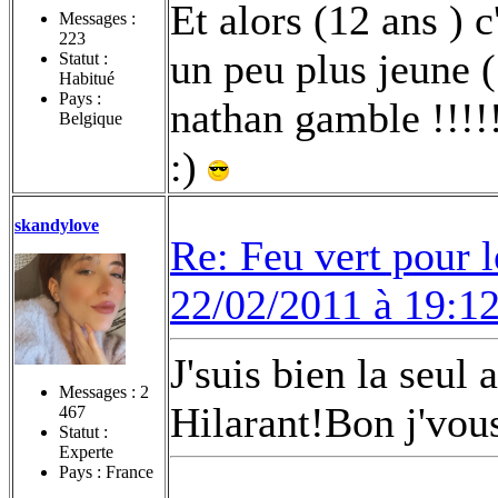
Et alors (12 ans ) c
Messages :
223
un peu plus jeune (
Statut :
Habitué
Pays :
nathan gamble !!!!!!
Belgique
:)
skandylove
Re: Feu vert pour 
22/02/2011 à 19:1
J'suis bien la seul a
Messages :
2
Hilarant!Bon j'vous
467
Statut :
Experte
Pays : France