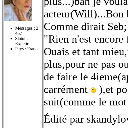
plus...)bah je voul
acteur(Will)...Bon 
Comme dirait Seb;
Messages :
2
467
"Rien n'est encore f
Statut :
Experte
Ouais et tant mieu,
Pays : France
plus,pour ne pas ou
de faire le 4ieme(a
carrément
),et po
suit(comme le mot l
Édité par skandylo