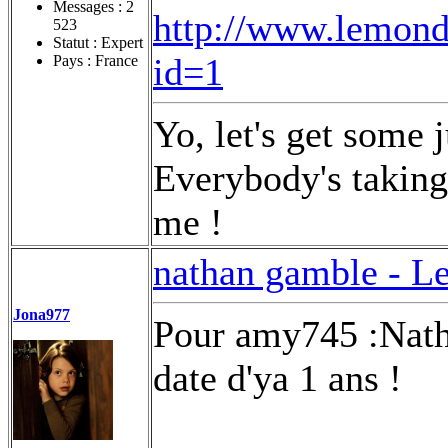
Messages :
2
http://www.lemonde
523
Statut : Expert
id=1
Pays : France
Yo, let's get some 
Everybody's taking 
me !
nathan gamble -
Le
Jona977
Pour amy745 :Natha
date d'ya 1 ans !