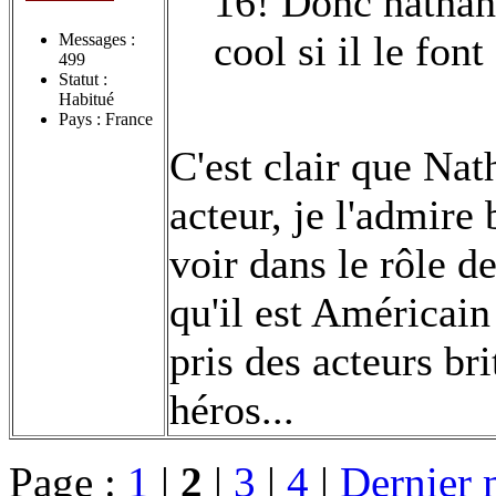
16! Donc nathan 
cool si il le font
Messages :
499
Statut :
Habitué
Pays : France
C'est clair que Na
acteur, je l'admire 
voir dans le rôle d
qu'il est Américain 
pris des acteurs br
héros...
Page :
1
|
2
|
3
|
4
|
Dernier 