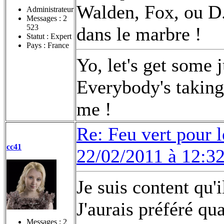
Walden, Fox, ou D.
Administrateur
Messages :
2
523
dans le marbre !
Statut : Expert
Pays : France
Yo, let's get some 
Everybody's taking 
me !
Re: Feu vert pour 
cc41
22/02/2011 à 12:3
Je suis content qu'
J'aurais préféré qu
Messages :
2