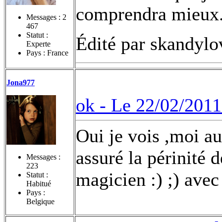
comprendra mieux.
Messages :
2
467
Statut :
Édité par skandylo
Experte
Pays : France
Jona977
ok -
Le 22/02/2011
Oui je vois ,moi aus
assuré la périnité d
Messages :
223
magicien :) ;) ave
Statut :
Habitué
Pays :
Belgique