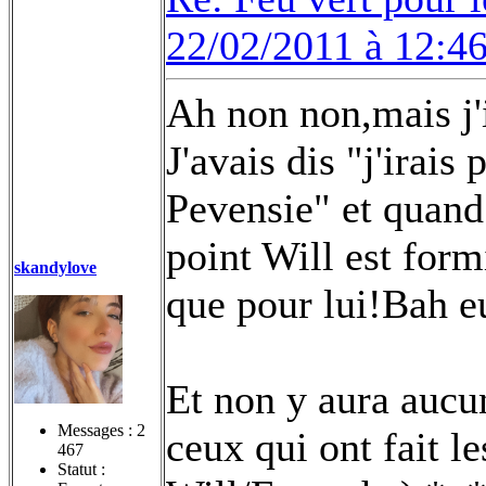
22/02/2011 à 12:4
Ah non non,mais j'
J'avais dis "j'irais 
Pevensie" et quand
point Will est formi
skandylove
que pour lui!Bah eu
Et non y aura aucun
Messages :
2
ceux qui ont fait l
467
Statut :