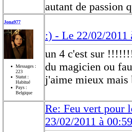
autant de passion q
Jona977
:) -
Le 22/02/2011 
un 4 c'est sur !!!!!
du magicien ou fau
Messages :
223
j'aime mieux mais 
Statut :
Habitué
Pays :
Belgique
Re: Feu vert pour 
23/02/2011 à 00:5