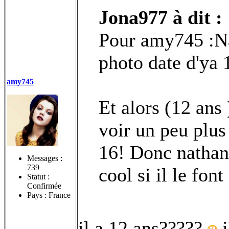
Jona977 à dit :
Pour amy745 :Na
photo date d'ya 
amy745
Et alors (12 ans 
voir un peu plus 
16! Donc nathan 
Messages :
739
cool si il le font
Statut :
Confirmée
Pays : France
il a 12 ans?????
j