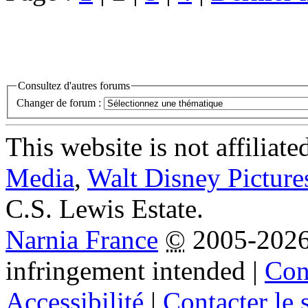
Consultez d'autres forums
Changer de forum :
This website is not affiliat
Media
,
Walt Disney Picture
C.S. Lewis Estate.
Narnia France
©
2005-202
infringement intended
|
Cond
Accessibilité
|
Contacter le s