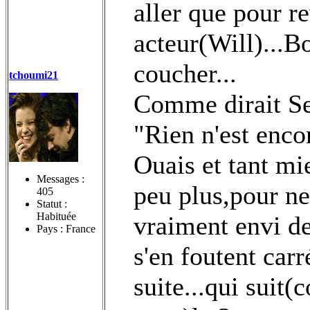
aller que pour r
acteur(Will)...Bo
coucher...
tchoumi21
Comme dirait S
"Rien n'est encor
Ouais et tant mie
Messages :
peu plus,pour ne
405
Statut :
Habituée
vraiment envi de
Pays : France
s'en foutent ca
suite...qui suit