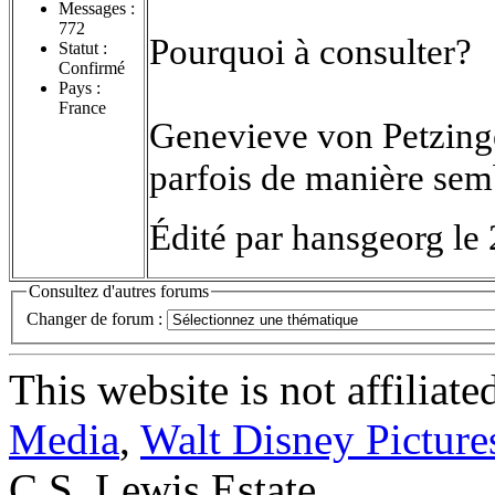
Messages :
772
Pourquoi à consulter?
Statut :
Confirmé
Pays :
France
Genevieve von Petzinger
parfois de manière semb
Édité par hansgeorg le
Consultez d'autres forums
Changer de forum :
This website is not affiliat
Media
,
Walt Disney Picture
C.S. Lewis Estate.