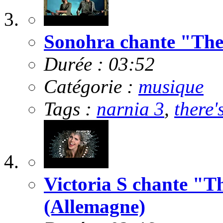
Sonohra chante "There
Durée : 03:52
Catégorie :
musique
Tags :
narnia 3
,
there'
Victoria S chante "Th
(Allemagne)