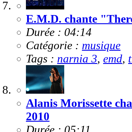
E.M.D. chante "There
Durée : 04:14
Catégorie :
musique
Tags :
narnia 3
,
emd
,
Alanis Morissette c
2010
Durée : 05:11