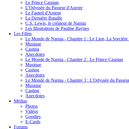
Le Prince Caspian
L'Odyssée du Passeur d'Aurore
Le Fauteil d'Argent
La Dernière Bataille
C.S. Lewis, le créateur de Narnia
Les Illustrations de Pauline Baynes
Les Films
Le Monde de Narnia - Chapitre 1 : Le Lion, La Sorcièr
Musique
Casting
Anecdotes
Le Monde de Narnia - Chapitre 2 : Le Prince Caspian
Musique
Casting
Anecdotes
Le Monde de Narnia - Chapitre 3 : L'Odyssée du Passeu
Musique
Casting
Anecdotes
Médias
Photos
Vidéos
Goodies
E-Cards
Forums