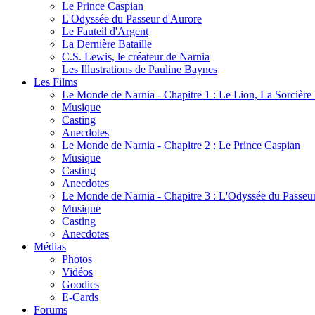
Le Prince Caspian
L'Odyssée du Passeur d'Aurore
Le Fauteil d'Argent
La Dernière Bataille
C.S. Lewis, le créateur de Narnia
Les Illustrations de Pauline Baynes
Les Films
Le Monde de Narnia - Chapitre 1 : Le Lion, La Sorcièr
Musique
Casting
Anecdotes
Le Monde de Narnia - Chapitre 2 : Le Prince Caspian
Musique
Casting
Anecdotes
Le Monde de Narnia - Chapitre 3 : L'Odyssée du Passeu
Musique
Casting
Anecdotes
Médias
Photos
Vidéos
Goodies
E-Cards
Forums