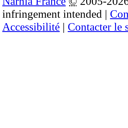
Narnia France
©
2005-202
infringement intended
|
Cond
Accessibilité
|
Contacter le s