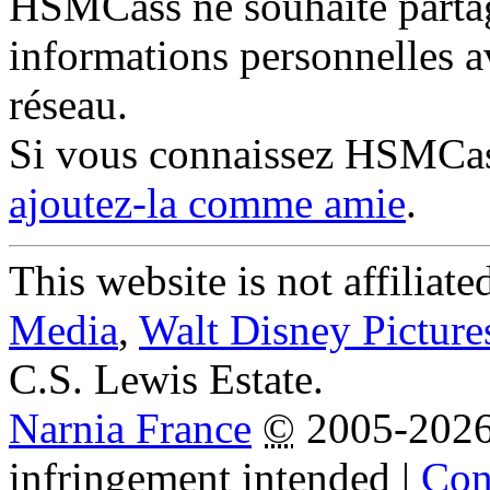
HSMCass ne souhaite partag
informations personnelles a
réseau.
Si vous connaissez HSMCa
ajoutez-la comme amie
.
This website is not affiliat
Media
,
Walt Disney Picture
C.S. Lewis Estate.
Narnia France
©
2005-202
infringement intended
|
Cond