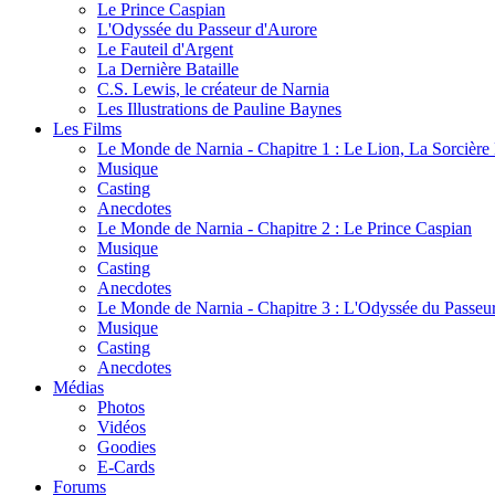
Le Prince Caspian
L'Odyssée du Passeur d'Aurore
Le Fauteil d'Argent
La Dernière Bataille
C.S. Lewis, le créateur de Narnia
Les Illustrations de Pauline Baynes
Les Films
Le Monde de Narnia - Chapitre 1 : Le Lion, La Sorcièr
Musique
Casting
Anecdotes
Le Monde de Narnia - Chapitre 2 : Le Prince Caspian
Musique
Casting
Anecdotes
Le Monde de Narnia - Chapitre 3 : L'Odyssée du Passeu
Musique
Casting
Anecdotes
Médias
Photos
Vidéos
Goodies
E-Cards
Forums