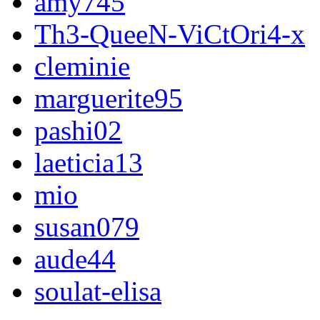
amy745
Th3-QueeN-ViCtOri4-x
cleminie
marguerite95
pashi02
laeticia13
mio
susan079
aude44
soulat-elisa