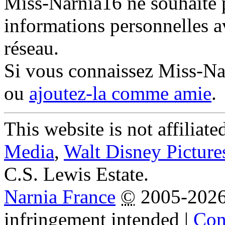
Miss-Narnia16 ne souhaite p
informations personnelles a
réseau.
Si vous connaissez Miss-N
ou
ajoutez-la comme amie
.
This website is not affiliat
Media
,
Walt Disney Picture
C.S. Lewis Estate.
Narnia France
©
2005-202
infringement intended
|
Cond