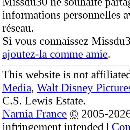
Missdu30 ne souhaite partag
informations personnelles a
réseau.
Si vous connaissez Missdu
ajoutez-la comme amie
.
This website is not affiliat
Media
,
Walt Disney Picture
C.S. Lewis Estate.
Narnia France
©
2005-202
infringement intended
|
Cond