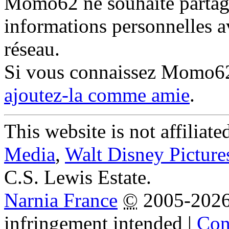
Momo62 ne souhaite partage
informations personnelles a
réseau.
Si vous connaissez Momo6
ajoutez-la comme amie
.
This website is not affiliat
Media
,
Walt Disney Picture
C.S. Lewis Estate.
Narnia France
©
2005-202
infringement intended
|
Cond