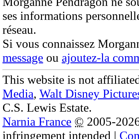
Morganne Pendragon ne souh
ses informations personnell
réseau.
Si vous connaissez Morgan
message
ou
ajoutez-la com
This website is not affiliat
Media
,
Walt Disney Picture
C.S. Lewis Estate.
Narnia France
©
2005-202
infringement intended
|
Cond