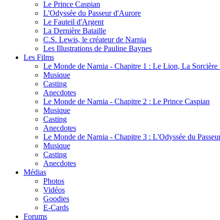
Le Prince Caspian
L'Odyssée du Passeur d'Aurore
Le Fauteil d'Argent
La Dernière Bataille
C.S. Lewis, le créateur de Narnia
Les Illustrations de Pauline Baynes
Les Films
Le Monde de Narnia - Chapitre 1 : Le Lion, La Sorcièr
Musique
Casting
Anecdotes
Le Monde de Narnia - Chapitre 2 : Le Prince Caspian
Musique
Casting
Anecdotes
Le Monde de Narnia - Chapitre 3 : L'Odyssée du Passeu
Musique
Casting
Anecdotes
Médias
Photos
Vidéos
Goodies
E-Cards
Forums