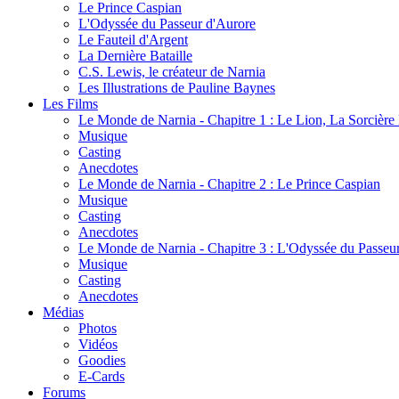
Le Prince Caspian
L'Odyssée du Passeur d'Aurore
Le Fauteil d'Argent
La Dernière Bataille
C.S. Lewis, le créateur de Narnia
Les Illustrations de Pauline Baynes
Les Films
Le Monde de Narnia - Chapitre 1 : Le Lion, La Sorcièr
Musique
Casting
Anecdotes
Le Monde de Narnia - Chapitre 2 : Le Prince Caspian
Musique
Casting
Anecdotes
Le Monde de Narnia - Chapitre 3 : L'Odyssée du Passeu
Musique
Casting
Anecdotes
Médias
Photos
Vidéos
Goodies
E-Cards
Forums