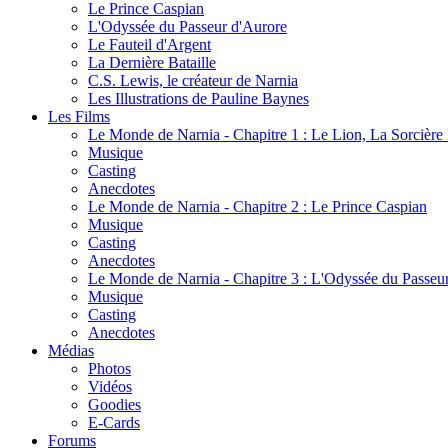
Le Prince Caspian
L'Odyssée du Passeur d'Aurore
Le Fauteil d'Argent
La Dernière Bataille
C.S. Lewis, le créateur de Narnia
Les Illustrations de Pauline Baynes
Les Films
Le Monde de Narnia - Chapitre 1 : Le Lion, La Sorcièr
Musique
Casting
Anecdotes
Le Monde de Narnia - Chapitre 2 : Le Prince Caspian
Musique
Casting
Anecdotes
Le Monde de Narnia - Chapitre 3 : L'Odyssée du Passeu
Musique
Casting
Anecdotes
Médias
Photos
Vidéos
Goodies
E-Cards
Forums