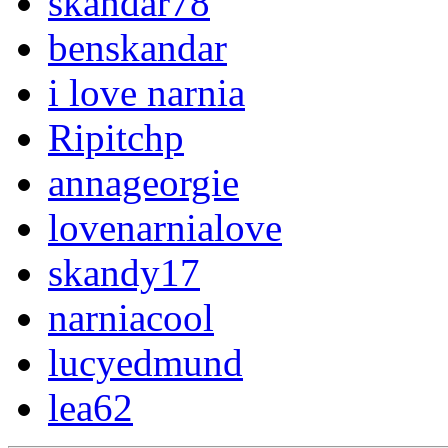
skandar78
benskandar
i love narnia
Ripitchp
annageorgie
lovenarnialove
skandy17
narniacool
lucyedmund
lea62