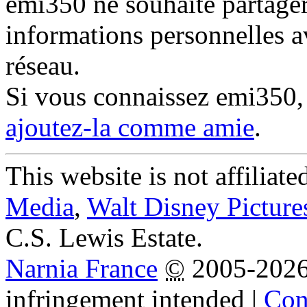
emi350 ne souhaite partager
informations personnelles a
réseau.
Si vous connaissez emi350
ajoutez-la comme amie
.
This website is not affiliat
Media
,
Walt Disney Picture
C.S. Lewis Estate.
Narnia France
©
2005-202
infringement intended
|
Cond