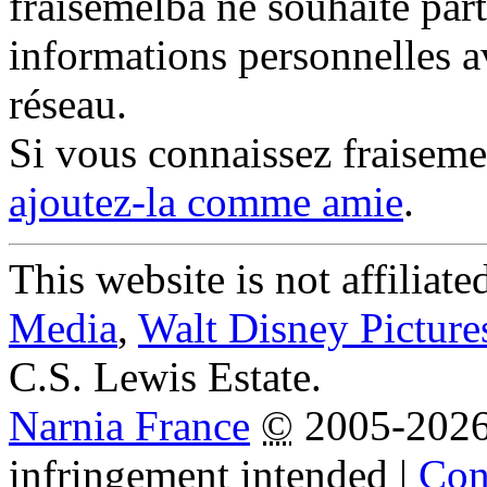
fraisemelba ne souhaite part
informations personnelles a
réseau.
Si vous connaissez fraisem
ajoutez-la comme amie
.
This website is not affiliat
Media
,
Walt Disney Picture
C.S. Lewis Estate.
Narnia France
©
2005-202
infringement intended
|
Cond