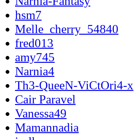
Narnia-Fantasy
hsm7
Melle_cherry_54840
fred013
amy745
Narnia4
Th3-QueeN-ViCtOri4-x
Cair Paravel
Vanessa49
Mamannadia