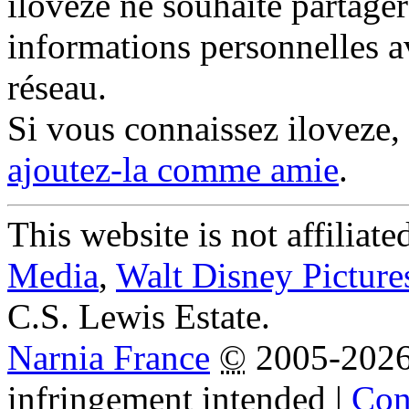
iloveze ne souhaite partager
informations personnelles a
réseau.
Si vous connaissez iloveze,
ajoutez-la comme amie
.
This website is not affiliat
Media
,
Walt Disney Picture
C.S. Lewis Estate.
Narnia France
©
2005-202
infringement intended
|
Cond