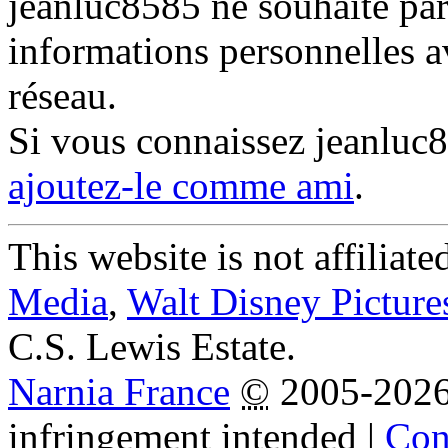
jeanluc8585 ne souhaite par
informations personnelles a
réseau.
Si vous connaissez jeanluc
ajoutez-le comme ami
.
This website is not affiliat
Media
,
Walt Disney Picture
C.S. Lewis Estate.
Narnia France
©
2005-202
infringement intended
|
Cond