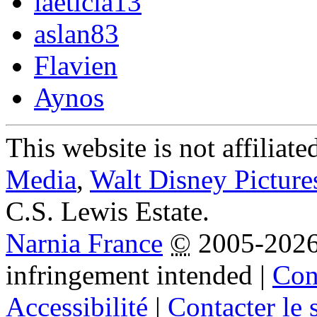
laeticia13
aslan83
Flavien
Aynos
This website is not affiliat
Media
,
Walt Disney Picture
C.S. Lewis Estate.
Narnia France
©
2005-202
infringement intended
|
Cond
Accessibilité
|
Contacter le s