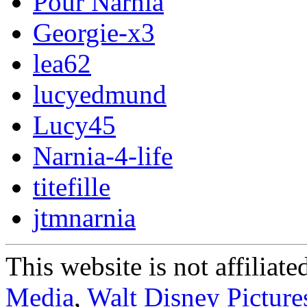
Pour Narnia
Georgie-x3
lea62
lucyedmund
Lucy45
Narnia-4-life
titefille
jtmnarnia
This website is not affiliat
Media
,
Walt Disney Picture