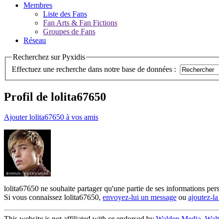
Membres
Liste des Fans
Fan Arts & Fan Fictions
Groupes de Fans
Réseau
Recherchez sur Pyxidis
Effectuez une recherche dans notre base de données :
Profil de lolita67650
Ajouter lolita67650 à vos amis
lolita67650 ne souhaite partager qu'une partie de ses informations pe
Si vous connaissez lolita67650,
envoyez-lui un message
ou
ajoutez-l
This website is not affiliated with or endorsed by
Walden Media
,
Walt