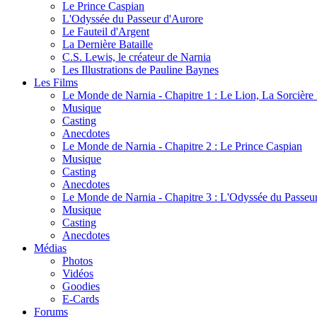
Le Prince Caspian
L'Odyssée du Passeur d'Aurore
Le Fauteil d'Argent
La Dernière Bataille
C.S. Lewis, le créateur de Narnia
Les Illustrations de Pauline Baynes
Les Films
Le Monde de Narnia - Chapitre 1 : Le Lion, La Sorcièr
Musique
Casting
Anecdotes
Le Monde de Narnia - Chapitre 2 : Le Prince Caspian
Musique
Casting
Anecdotes
Le Monde de Narnia - Chapitre 3 : L'Odyssée du Passeu
Musique
Casting
Anecdotes
Médias
Photos
Vidéos
Goodies
E-Cards
Forums