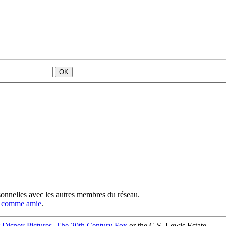
rsonnelles avec les autres membres du réseau.
a comme amie
.
 Disney Pictures
,
The 20th Century Fox
or the C.S. Lewis Estate.