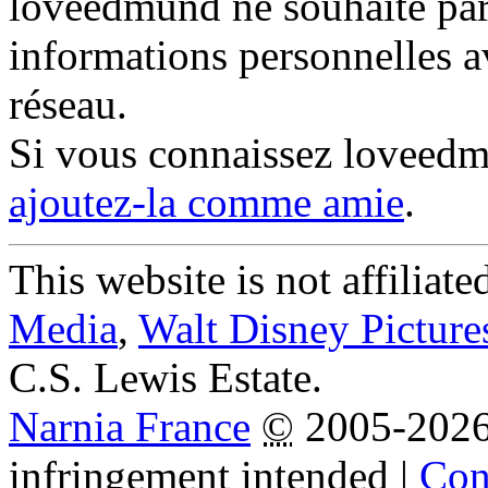
loveedmund ne souhaite part
informations personnelles a
réseau.
Si vous connaissez loveed
ajoutez-la comme amie
.
This website is not affiliat
Media
,
Walt Disney Picture
C.S. Lewis Estate.
Narnia France
©
2005-202
infringement intended
|
Cond