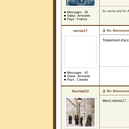
for narnia and for A
Messages :
28
Statut : Arrivante
Pays : France
narnia17
Re: Bienvenue
Totalement d'ac
Messages :
43
Statut : Arrivante
Pays : Canada
Narnia632
Re: Bienvenue
Merci narnia17 , c