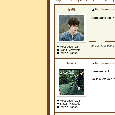
Page :
1 ...
|
8
|
9
|
10
|
11
|
12
|
13
|
14
|
15
|
lea62
Re: Bienvenue
Salut aurelien !!!
for narnia and for A
Messages :
28
Statut : Arrivante
Pays : France
Mlle47
Re: Bienvenue
Bienvenue !!
Vous allez voir, 
Messages :
274
Statut : Habituée
Pays : France