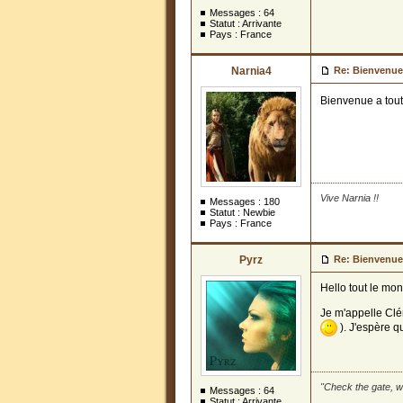
Messages :
64
Statut : Arrivante
Pays : France
Narnia4
Re: Bienvenue
Bienvenue a tout
Vive Narnia !!
Messages :
180
Statut : Newbie
Pays : France
Pyrz
Re: Bienvenue
Hello tout le mon
Je m'appelle Clé
). J'espère q
"Check the gate, w
Messages :
64
Statut : Arrivante