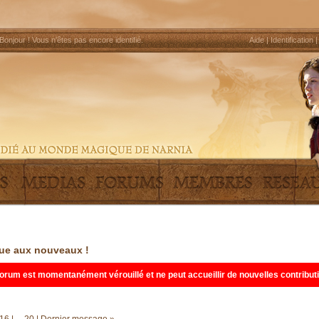
Bonjour !
Vous n'êtes pas encore identifié
.
Aide
|
Identification
ue aux nouveaux !
orum est momentanément vérouillé et ne peut accueillir de nouvelles contribut