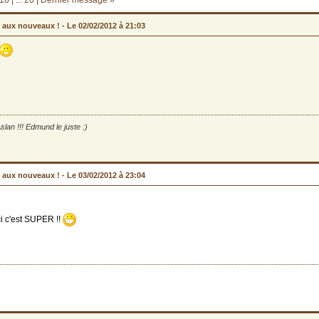
16
|
... 20
|
Dernier message »
 aux nouveaux ! -
Le 02/02/2012 à 21:03
slan !!! Edmund le juste :)
 aux nouveaux ! -
Le 03/02/2012 à 23:04
ici c'est SUPER !!