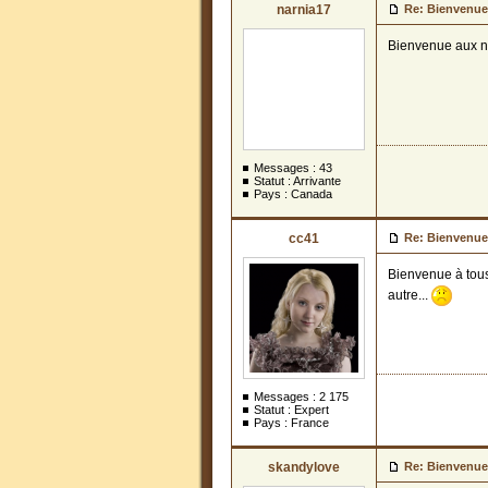
narnia17
Re: Bienvenue
Bienvenue aux 
Messages :
43
Statut : Arrivante
Pays : Canada
cc41
Re: Bienvenue
Bienvenue à tou
autre...
Messages :
2 175
Statut : Expert
Pays : France
skandylove
Re: Bienvenue