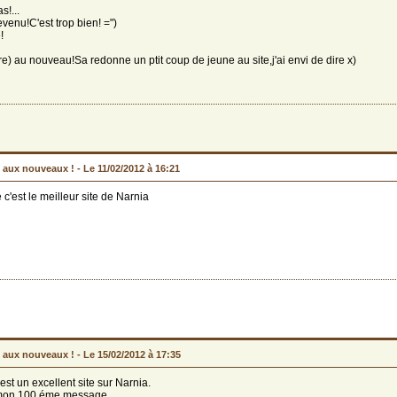
s!...
evenu!C'est trop bien! =")
!
) au nouveau!Sa redonne un ptit coup de jeune au site,j'ai envi de dire x)
 aux nouveaux ! -
Le 11/02/2012 à 16:21
 c'est le meilleur site de Narnia
 aux nouveaux ! -
Le 15/02/2012 à 17:35
'est un excellent site sur Narnia.
 mon 100 éme message.