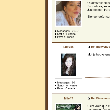
Ouais!N'est-ce pa
En tout cas,t'es r
Jt'aime mon frere
Bienvenue(encore
Messages :
2 467
Statut : Experte
Pays : France
Lucy45
Re: Bienvenue
Moi je trouve que
Messages :
60
Statut : Arrivante
Pays : Canada
Mlle47
Re: Bienvenue
C'est vraie que c
La preuve c'est