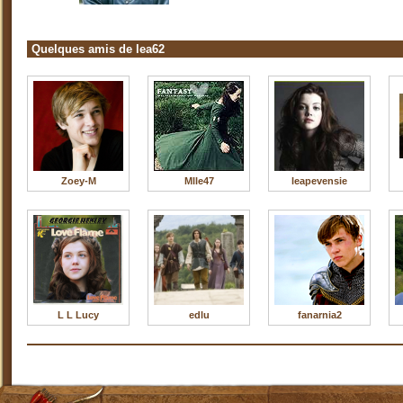
Quelques amis de lea62
Zoey-M
Mlle47
leapevensie
L L Lucy
edlu
fanarnia2