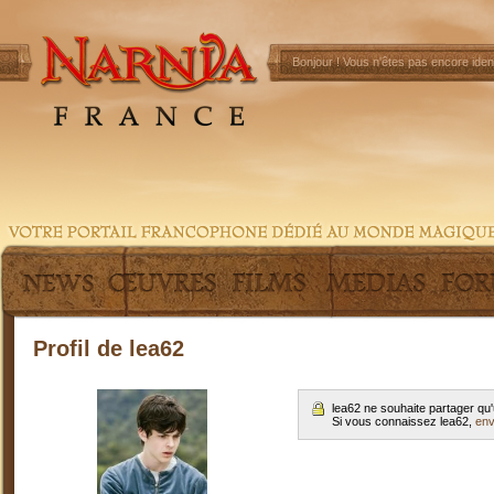
Bonjour !
Vous n'êtes pas encore ident
Profil de lea62
lea62 ne souhaite partager qu
Si vous connaissez lea62,
env