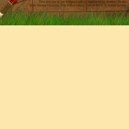
This website is not affiliated with or endorsed by
Walden Media
,
Walt Disney Pictures
,
The 20th Century Fox
or the C.S. Lewis Estate.