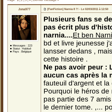
Page :
1
|
2
|
3
|
4
|
Dernier message »
Jona977
[FanFiction] Narnia 8 ?! -
Le 02/03/2011 à 12:50
Plusieurs fans se d
pas écrit plus d'his
narnia....
Et ben Narni
bd et livre jeunesse j
Messages :
223
Statut : Habitué
lansser dedans , mais 
Pays : Belgique
cette histoire .
Ne pas avoir peur : 
aucun cas après la 
fauteuil d'argent et la
Pourquoi le héros de mo
pas partie des 7 amis 
le dernier tome. ,... 