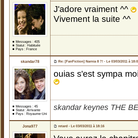
J'adore vraiment ^^
Vivement la suite ^^
Messages :
405
Statut : Habituée
Pays : France
skandar78
Re: [FanFiction] Narnia 8 ?! -
Le 03/03/2011 à 18:
ouias s'est sympa moi
skandar keynes THE BE
Messages :
45
Statut : Arrivante
Pays : Royaume-Uni
Jona977
retard -
Le 03/03/2011 à 18:16