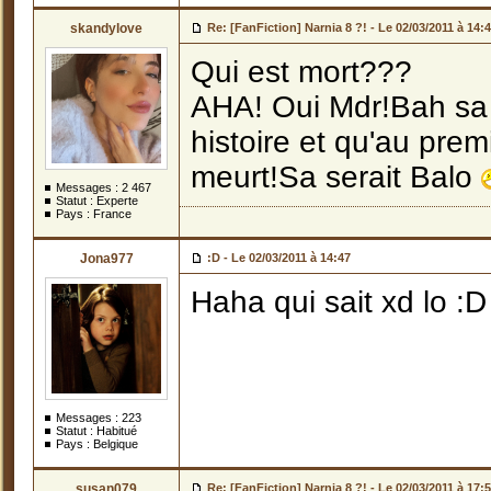
skandylove
Re: [FanFiction] Narnia 8 ?! -
Le 02/03/2011 à 14:
Qui est mort???
AHA! Oui Mdr!Bah sa 
histoire et qu'au prem
meurt!Sa serait Balo
Messages :
2 467
Statut : Experte
Pays : France
Jona977
:D -
Le 02/03/2011 à 14:47
Haha qui sait xd lo :
Messages :
223
Statut : Habitué
Pays : Belgique
susan079
Re: [FanFiction] Narnia 8 ?! -
Le 02/03/2011 à 17: