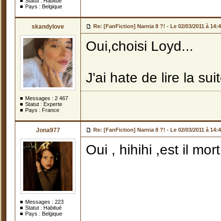
Statut : Habitué
Pays : Belgique
skandylove
Re: [FanFiction] Narnia 8 ?! -
Le 02/03/2011 à 14:
Oui,choisi Loyd...
J'ai hate de lire la sui
Messages :
2 467
Statut : Experte
Pays : France
Jona977
Re: [FanFiction] Narnia 8 ?! -
Le 02/03/2011 à 14:
Oui , hihihi ,est il m
Messages :
223
Statut : Habitué
Pays : Belgique