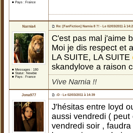
Pays : France
Narnia4
Re: [FanFiction] Narnia 8 ?! -
Le 02/03/2011 à 14:
C'est pas mal j'aime b
Moi je dis respect et a
LA SUITE, LA SUITE
skandylove a raison ca 
Messages :
180
Statut : Newbie
Pays : France
Vive Narnia !!
Jona977
:D -
Le 02/03/2011 à 14:39
J'hésitas entre loyd o
aussi vendredi ( peut
vendredi soir , faudra