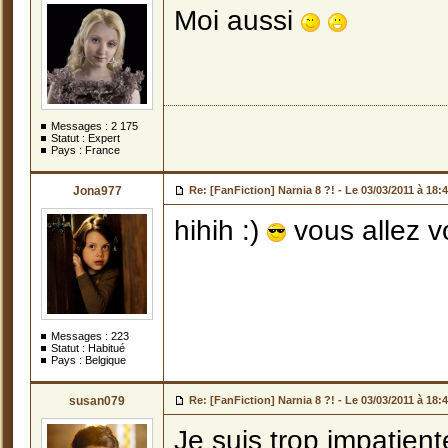
Moi aussi
Messages :
2 175
Statut : Expert
Pays : France
Jona977
Re: [FanFiction] Narnia 8 ?! -
Le 03/03/2011 à 18:
hihih :)
vous allez vo
Messages :
223
Statut : Habitué
Pays : Belgique
susan079
Re: [FanFiction] Narnia 8 ?! -
Le 03/03/2011 à 18:
Je suis trop impatiente