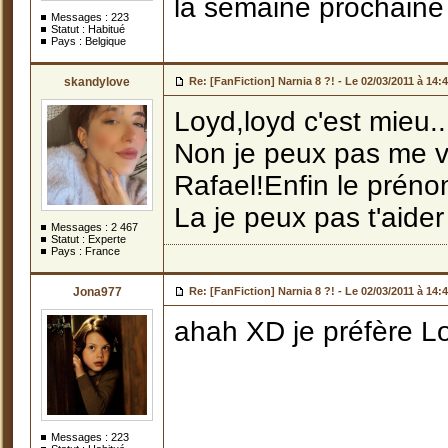
la semaine prochaine 
Messages :
223
Statut : Habitué
Pays : Belgique
skandylove
Re: [FanFiction] Narnia 8 ?! -
Le 02/03/2011 à 14:
Loyd,loyd c'est mieu..
Non je peux pas me voi
Rafael!Enfin le préno
La je peux pas t'aider
Messages :
2 467
Statut : Experte
Pays : France
Jona977
Re: [FanFiction] Narnia 8 ?! -
Le 02/03/2011 à 14:
ahah XD je préfère Lo
Messages :
223