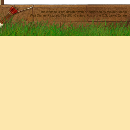
This website is not affiliated with or endorsed by
Walden Media
,
Walt Disney Pictures
,
The 20th Century Fox
or the C.S. Lewis Estate.