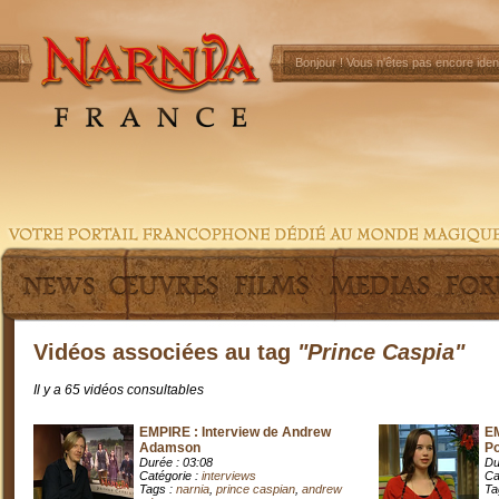
Bonjour !
Vous n'êtes pas encore ident
Vidéos associées au tag
"Prince Caspia"
Il y a 65 vidéos consultables
EMPIRE : Interview de Andrew
EM
Adamson
Po
Durée : 03:08
Du
Catégorie :
interviews
Ca
Tags :
narnia
,
prince caspian
,
andrew
Ta