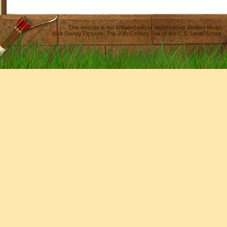
This website is not affiliated with or endorsed by
Walden Media
,
Walt Disney Pictures
,
The 20th Century Fox
or the C.S. Lewis Estate.