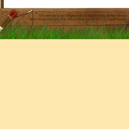
This website is not affiliated with or endorsed by
Walden Media
,
Walt Disney Pictures
,
The 20th Century Fox
or the C.S. Lewis Estate.