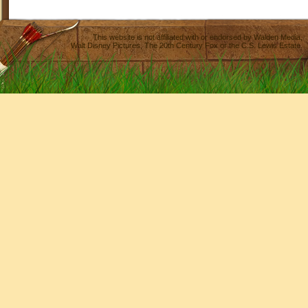
This website is not affiliated with or endorsed by
Walden Media
,
Walt Disney Pictures
,
The 20th Century Fox
or the C.S. Lewis Estate.