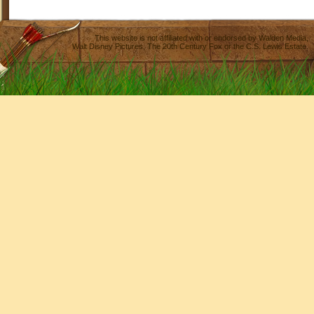
This website is not affiliated with or endorsed by
Walden Media
,
Walt Disney Pictures
,
The 20th Century Fox
or the C.S. Lewis Estate.