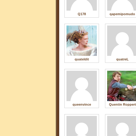
Q178
qapemipomudo
quateldit
quatreL
queenvince
Quentin Roppert