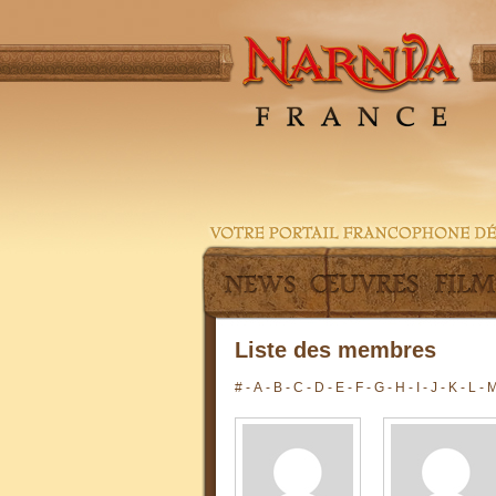
Liste des membres
#
-
A
-
B
-
C
-
D
-
E
-
F
-
G
-
H
-
I
-
J
-
K
-
L
-