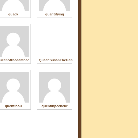
quack
quantifying
ueenofthedamned
QueenSusanTheGentle
quentinou
quentinpecheur