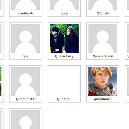
qeniturati
qoqi
QStheG
que
Queen Lucy
Queen Susan
q
Quentin3333
QuentinL
quentino25