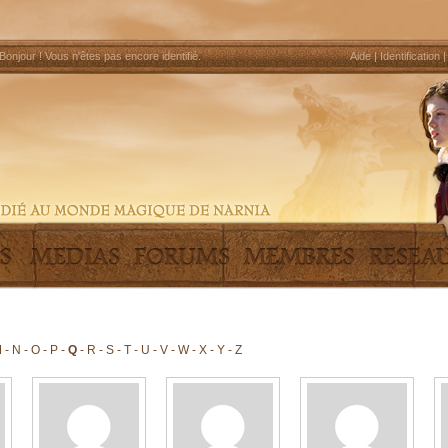
Bonjour !
Vous n'êtes pas encore identifié
.
Aide
|
Identification
M
-
N
-
O
-
P
-
Q
-
R
-
S
-
T
-
U
-
V
-
W
-
X
-
Y
-
Z