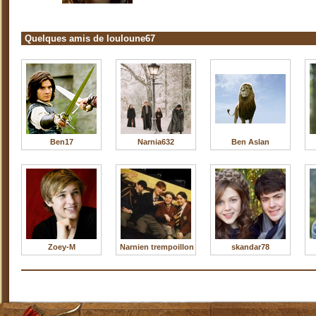
Quelques amis de louloune67
Ben17
Narnia632
Ben Aslan
Zoey-M
Narnien trempoillon
skandar78