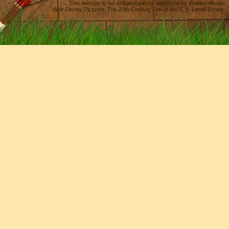
This website is not affiliated with or endorsed by
Walden Media
,
Walt Disney Pictures
,
The 20th Century Fox
or the C.S. Lewis Estate.