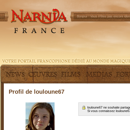
Bonjour !
Vous n'êtes pas encore ident
Profil de louloune67
louloune67 ne souhaite partag
Si vous connaissez louloune6