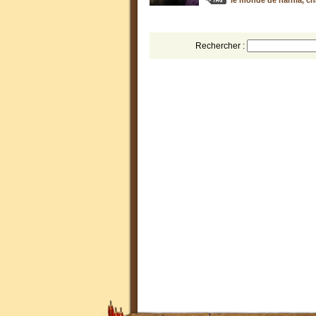
le monde de narnia
,
ch
Rechercher :