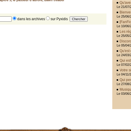
apitre 3
,
le passeur d'aurore
,
dawn treader
Qu'ave
Le 21/07/
Bienve
Le 25/06/
dans les archives
sur Pyxidis
[FanFic
Le 10/06/
Les rég
Le 25/05/
Discor
Le 05/04/
Qu'est 
Le 24/03/
Qui es
Le 07/02/
Votre s
Le 04/11/
Qui pen
Le 27/08/
Musiqu
Le 03/06/