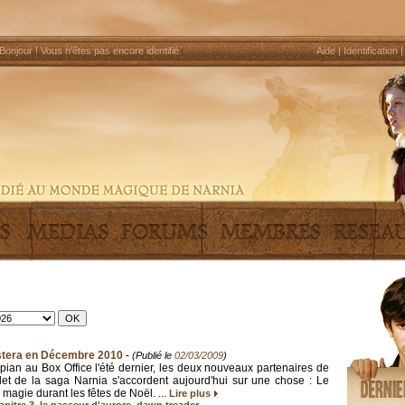
Bonjour !
Vous n'êtes pas encore identifié
.
Aide
|
Identification
stera en Décembre 2010
-
(Publié le
02/03/2009
)
pian au Box Office l'été dernier, les deux nouveaux partenaires de
olet de la saga Narnia s'accordent aujourd'hui sur une chose : Le
 magie durant les fêtes de Noël. ...
Lire plus