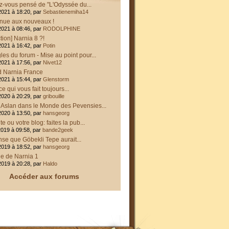
z-vous pensé de "L'Odyssée du...
2021 à 18:20, par
Sebastienemiha14
nue aux nouveaux !
2021 à 08:46, par
RODOLPHINE
tion] Narnia 8 ?!
2021 à 16:42, par
Potin
les du forum - Mise au point pour...
2021 à 17:56, par
Nivet12
d Narnia France
2021 à 15:44, par
Glenstorm
ce qui vous fait toujours...
2020 à 20:29, par
gribouille
t Aslan dans le Monde des Pevensies...
2020 à 13:50, par
hansgeorg
ite ou votre blog: faites la pub...
2019 à 09:58, par
bande2geek
se que Göbekli Tepe aurait...
2019 à 18:52, par
hansgeorg
e de Narnia 1
2019 à 20:28, par
Haldo
Accéder aux forums