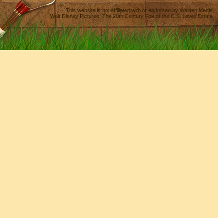
This website is not affiliated with or endorsed by
Walden Media
,
Walt Disney Pictures
,
The 20th Century Fox
or the C.S. Lewis Estate.