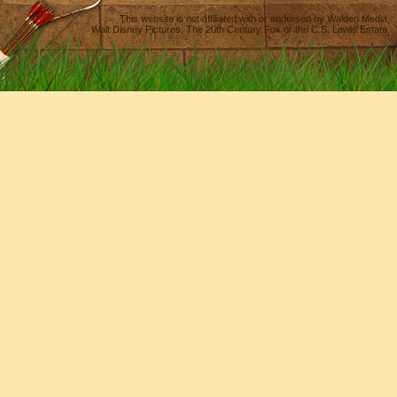
This website is not affiliated with or endorsed by
Walden Media
,
Walt Disney Pictures
,
The 20th Century Fox
or the C.S. Lewis Estate.