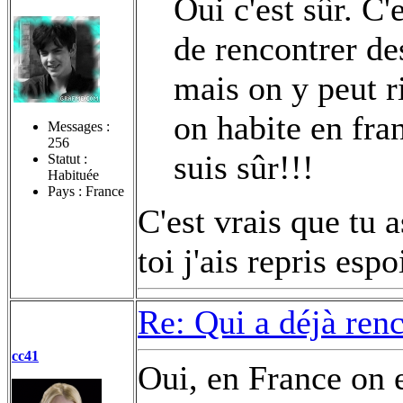
Oui c'est sûr. C
de rencontrer de
mais on y peut r
on habite en fran
Messages :
256
suis sûr!!!
Statut :
Habituée
Pays : France
C'est vrais que tu 
toi j'ais repris esp
Re: Qui a déjà renc
cc41
Oui, en France on e