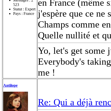
en France (même si
Messages :
2
523
Statut : Expert
j'espère que ce ne 
Pays : France
Champs comme en 
Quelle nullité et q
Yo, let's get some 
Everybody's taking 
me !
Antilope
Re: Qui a déjà renc