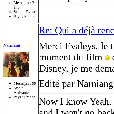
Messages :
2
175
Statut : Expert
Pays : France
Re: Qui a déjà renc
Merci Evaleys, le t
Narniang
moment du film
o
Disney, je me dema
Edité par Narniang
Messages :
99
Statut :
Arrivante
Pays : France
Now I know Yeah, t
and I won't go bac