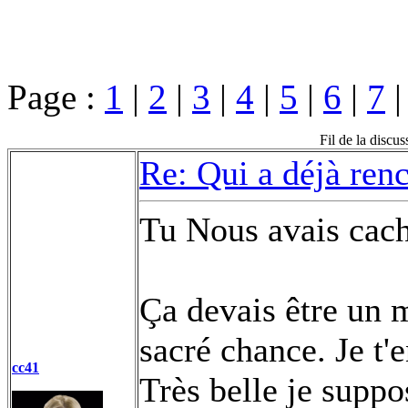
Page :
1
|
2
|
3
|
4
|
5
|
6
|
7
Fil de la discus
Re: Qui a déjà renc
Tu Nous avais cach
Ça devais être un 
sacré chance. Je t
cc41
Très belle je supp