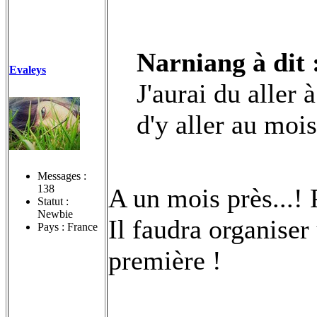
Narniang à dit 
Evaleys
J'aurai du aller 
d'y aller au mois
Messages :
138
A un mois près...! 
Statut :
Newbie
Il faudra organiser
Pays : France
première !