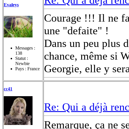
Re: Qui a déjà renc
Evaleys
Courage !!! Il ne fa
une "defaite" !
Dans un peu plus d'
Messages :
chance, même si Wi
138
Statut :
Newbie
Georgie, elle y ser
Pays : France
cc41
Re: Qui a déjà renc
Remarque, ça ne se