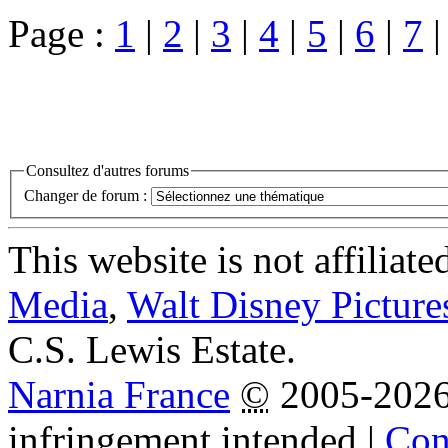
Page :
1
|
2
|
3
|
4
|
5
|
6
|
7
Consultez d'autres forums
Changer de forum :
This website is not affiliat
Media
,
Walt Disney Picture
C.S. Lewis Estate.
Narnia France
©
2005-202
infringement intended
|
Cond