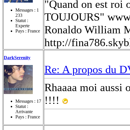
"Quand on est roi o
Messages :
1
TOUJOURS" www.fi
233
Statut :
Experte
Ronaldo William M
Pays : France
http://fina786.sky
DarkSerenity
Re: A propos du DV
Rhaaaa moi aussi ob
!!!!
Messages :
17
Statut :
Arrivante
Pays : France