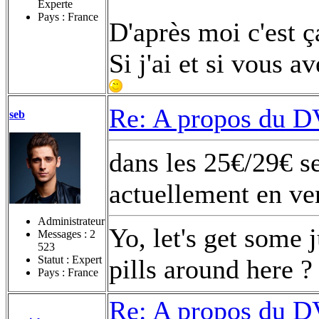
Experte
Pays : France
D'après moi c'est ç
Si j'ai et si vous a
Re: A propos du DV
seb
dans les 25€/29€ s
actuellement en ve
Administrateur
Yo, let's get some 
Messages :
2
523
Statut : Expert
pills around here ?
Pays : France
Re: A propos du DV