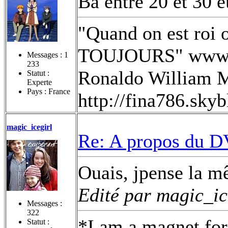
Ba entre 20 et 30 e
"Quand on est roi o
TOUJOURS" www.fi
Messages :
1
233
Ronaldo William M
Statut :
Experte
Pays : France
http://fina786.sky
magic_icegirl
Re: A propos du DV
Ouais, jpense la m
Edité par magic_ic
Messages :
322
*I am a magnet for
Statut :