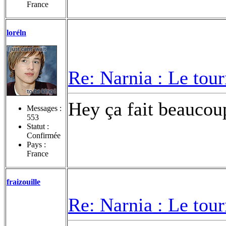
France
loréln
Re: Narnia : Le tou
Hey ça fait beaucou
Messages :
553
Statut :
Confirmée
Pays :
France
fraizouille
Re: Narnia : Le tou