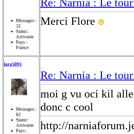
Re: Narnia : Le tou
Merci Flore
Messages :
32
Statut :
Arrivante
Pays :
France
lara5093
Re: Narnia : Le tou
moi g vu oci kil al
donc c cool
Messages :
82
Statut :
http://narniaforum.
Arrivante
Pays :