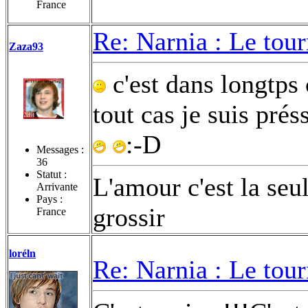
France
Re: Narnia : Le tou
Zaza93
c'est dans longtps
tout cas je suis préss
:-D
Messages :
36
Statut :
L'amour c'est la seu
Arrivante
Pays :
grossir
France
loréln
Re: Narnia : Le tou