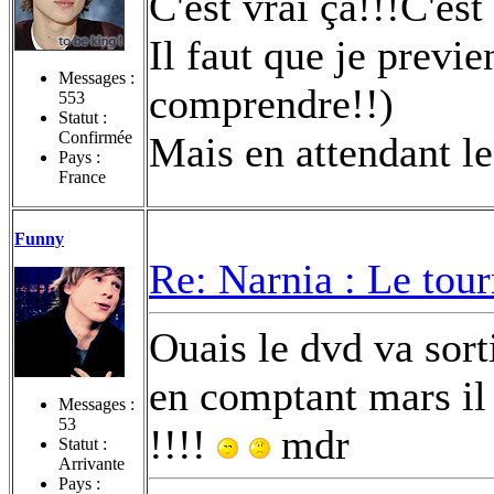
C'est vrai ça!!!C'es
Il faut que je previ
Messages :
comprendre!!)
553
Statut :
Confirmée
Mais en attendant l
Pays :
France
Funny
Re: Narnia : Le tou
Ouais le dvd va sort
en comptant mars il 
Messages :
53
!!!!
mdr
Statut :
Arrivante
Pays :